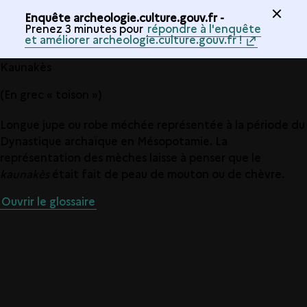
Enquête archeologie.culture.gouv.fr -
Prenez 3 minutes pour
répondre à l'enquête
et améliorer archeologie.culture.gouv.fr !
Kaunakès
(En grec « toison »)
Longue jupe ou robe méchée représentée à la période du
Dynastique archaïque en Mésopotamie. La
représentation des mèches laisse à penser que le
kaunakès
était fait de peau de mouton ou de chèvre.
Ouvrir le glossaire