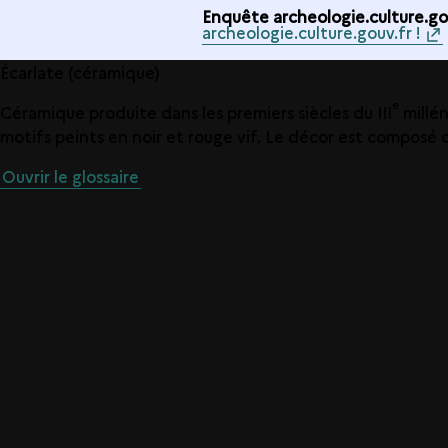
Enquête archeologie.culture.gou
archeologie.culture.gouv.fr !
Écarlate (céramique)
e
Céramique produite dans les premiers siècles du III
millén
motifs peints en noir et rouge vif. Le décor est composé
Ouvrir le glossaire