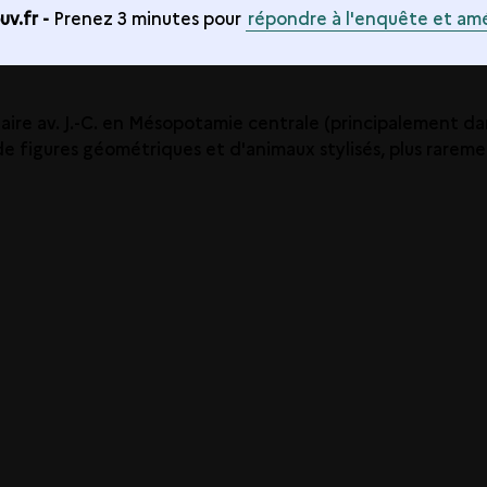
v.fr -
Prenez 3 minutes pour
répondre à l'enquête et amé
aire av. J.-C. en Mésopotamie centrale (principalement dan
 de figures géométriques et d'animaux stylisés, plus rare