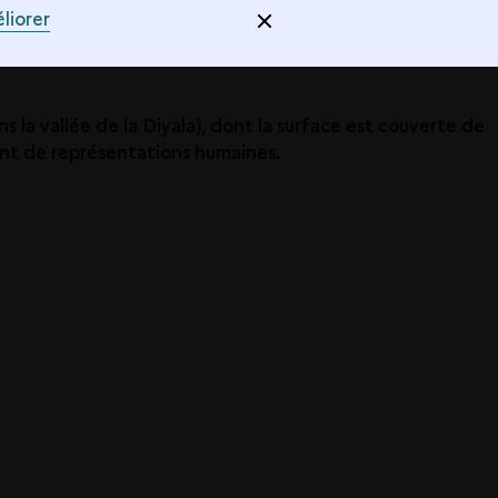
liorer
s la vallée de la Diyala), dont la surface est couverte de
ment de représentations humaines.