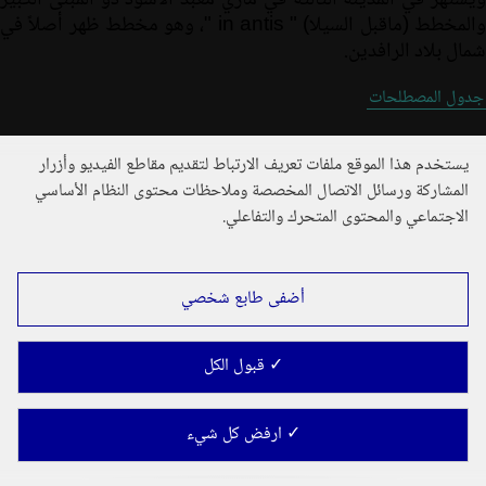
ويشتهر في المدينة الثالثة في ماري معبد الأسود ذو المبنى الكبير
والمخطط (ماقبل السيلا) " in antis "، وهو مخطط ظهر أصلاً في
شمال بلاد الرافدين.
جدول المصطلحات
يستخدم هذا الموقع ملفات تعريف الارتباط لتقديم مقاطع الفيديو وأزرار
المشاركة ورسائل الاتصال المخصصة وملاحظات محتوى النظام الأساسي
الاجتماعي والمحتوى المتحرك والتفاعلي.
أضفى طابع شخصي
✓ قبول الكل
✓ ارفض كل شيء