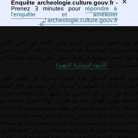
Enquête archeologie.culture.gouv.fr -
Prenez 3 minutes pour
répondre à
l'enquête et améliorer
archeologie.culture.gouv.fr !
معبد رب البلاد أو معبد الأسود (ماري، المدينة الثالثة)
تم بناء المعبد الرئيسي لمدينة ماري الثالثة في القرن الثاني
والعشرين قبل الميلاد، وقد تم تكريسه لـ" رب البلاد " الذي ثبت على
واجهة المعبد الشمالية في شرفة المبنى، وفي مرحلته النهائية كان
محمياً من قبل
الأسود البرونزية الشهيرة
.
تنوع التنظيم الداخلي لهذه المعابد وأحياناً كان يعكس بعض
التأثيرات الرافدية الشمالية أو المشرقية التي تجلت من خلال الحياة
الدينية في ماري، كما أنه ليس من السهل دائماً اكتشاف التقاليد
الخاصة بوادي الفرات. وقد تم تقديس آلهات أنثوية مختلفة: تم
اكتشاف ودائع نذرية مدهشة في معابد عشتار ونينهورساغ وإنانا –
زازا (المعروفة سابقاً باسم نيني زازا). ونجد في معابد المدينة الثانية
مخطط مكون من مساحة رباعية الزوايا تتمفصل دائماً مع مساحة
كبيرة متطاولة يمكن الدخول إليها بواسطة بابين في الضلع الطويل.