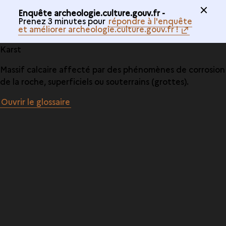
Enquête archeologie.culture.gouv.fr -
Prenez 3 minutes pour
répondre à l'enquête
et améliorer archeologie.culture.gouv.fr !
Karst
Massif calcaire affecté par des phénomènes de corrosion
de la roche, superficiels ou souterrains (grottes).
Ouvrir le glossaire