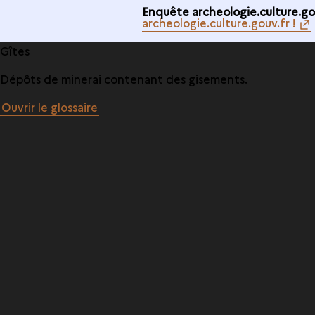
Enquête archeologie.culture.gou
archeologie.culture.gouv.fr !
Gîtes
Dépôts de minerai contenant des gisements.
Ouvrir le glossaire