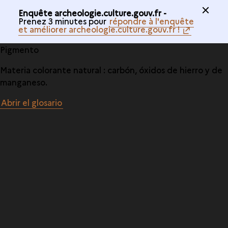
Enquête archeologie.culture.gouv.fr -
Prenez 3 minutes pour
répondre à l'enquête
et améliorer archeologie.culture.gouv.fr !
Pigmento
Materia colorante natural : carbón, óxidos de hierro y de
manganeso.
Abrir el glosario