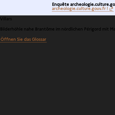
Enquête archeologie.culture.gou
archeologie.culture.gouv.fr !
Villars
Bilderhöhle nahe Brantôme im nördlichen Périgord mit Mal
Öffnen Sie das Glossar