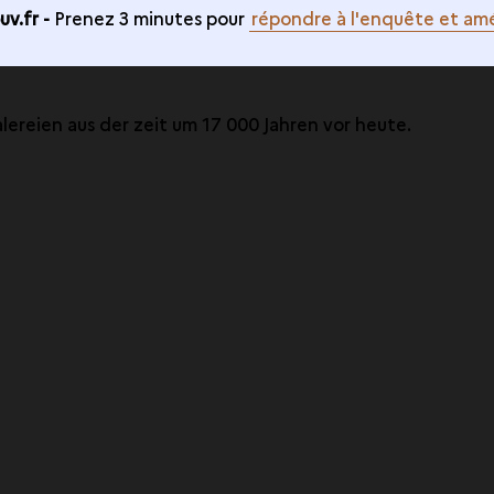
v.fr -
Prenez 3 minutes pour
répondre à l'enquête et amé
ereien aus der zeit um 17 000 Jahren vor heute.