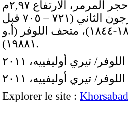
خورسآباد، الواجهة ل، من حجر المرمر، الارتفاع ٢,٩٧م
والطول ١,٢٥م، من عهد سرجون الثاني (٧٢١ – ٧٠٥ قبل
الميلاد)، حفريات بوتا (١٨٤٣-١٨٤٤)، متحف اللوفر (أ.و
١٩٨٨١).
Explorer le site :
Khorsaba