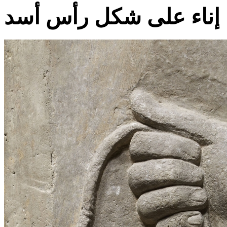
 إناء على شكل رأس أسد