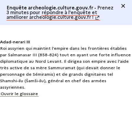
Enquête archeologie.culture.gouv.fr -
Prenez
3 minutes pour
répondre à l'enquête et
améliorer archeologie.culture.gouv.fr !
Adad-nerari III
Roi assyrien qui maintint l’empire dans les frontières établies
par Salmanasar III (858-824) tout en ayant une forte influence
diplomatique au Nord Levant. Il dirigea son empire avec l’aide
très active de sa mère Sammuramat (qui devait donner le
personnage de Sémiramis) et de grands dignitaires tel
Shamshi-ilu (Šamši-ilu), général en chef des armées
assyriennes.
Ouvrir le glossaire