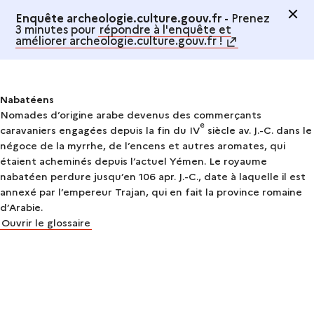
Enquête archeologie.culture.gouv.fr -
Prenez
3 minutes pour
répondre à l'enquête et
améliorer archeologie.culture.gouv.fr !
Nabatéens
Nomades d’origine arabe devenus des commerçants
e
caravaniers engagées depuis la fin du IV
siècle av. J.-C. dans le
négoce de la myrrhe, de l’encens et autres aromates, qui
étaient acheminés depuis l’actuel Yémen. Le royaume
nabatéen perdure jusqu’en 106 apr. J.-C., date à laquelle il est
annexé par l’empereur Trajan, qui en fait la province romaine
d’Arabie.
Ouvrir le glossaire