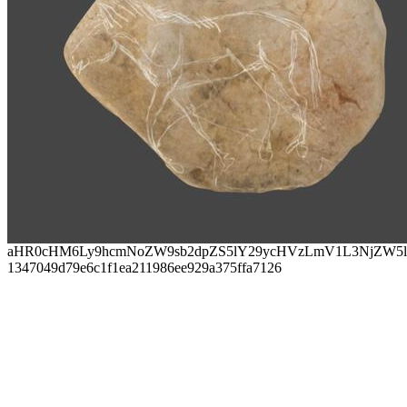
aHR0cHM6Ly9hcmNoZW9sb2dpZS5lY29ycHVzLmV1L3NjZW5lc
1347049d79e6c1f1ea211986ee929a375ffa7126