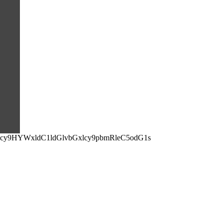
y9HYWxldC1ldGlvbGxlcy9pbmRleC5odG1s