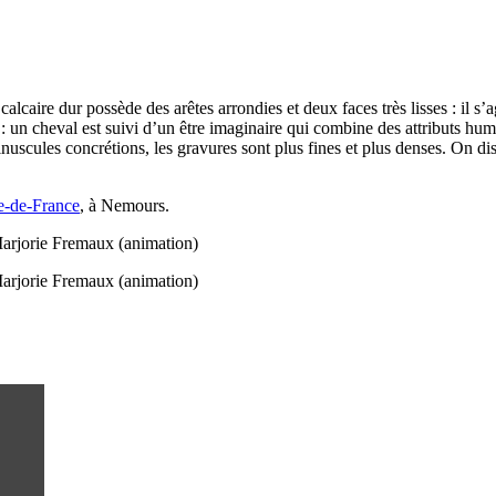
lcaire dur possède des arêtes arrondies et deux faces très lisses : il s’
o : un cheval est suivi d’un être imaginaire qui combine des attributs h
minuscules concrétions, les gravures sont plus fines et plus denses. On 
le-de-France
, à Nemours.
rjorie Fremaux (animation)
rjorie Fremaux (animation)