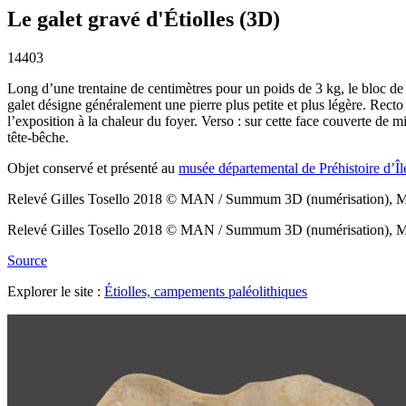
Le galet gravé d'Étiolles (3D)
14403
Long d’une trentaine de centimètres pour un poids de 3 kg, le bloc de ca
galet désigne généralement une pierre plus petite et plus légère. Rect
l’exposition à la chaleur du foyer. Verso : sur cette face couverte de 
tête-bêche.
Objet conservé et présenté au
musée départemental de Préhistoire d’Î
Relevé Gilles Tosello 2018 © MAN / Summum 3D (numérisation), Ma
Relevé Gilles Tosello 2018 © MAN / Summum 3D (numérisation), Ma
Source
Explorer le site :
Étiolles, campements paléolithiques