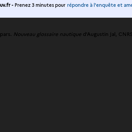
v.fr -
Prenez 3 minutes pour
répondre à l'enquête et amé
spars.
Nouveau glossaire nautique
d'Augustin Jal, CNRS