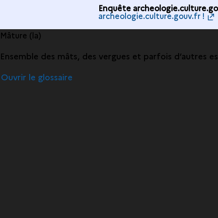
Enquête archeologie.culture.gou
archeologie.culture.gouv.fr !
Mâture (la)
Ensemble des mâts, des vergues et parfois d’autres e
Ouvrir le glossaire