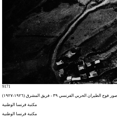
9171
ور فوج الطيران الحربي الفرنسي ٣٩ - فريق المشرق (١٩٢٦-١٩٢٧)
مكتبة فرنسا الوطنية
مكتبة فرنسا الوطنية