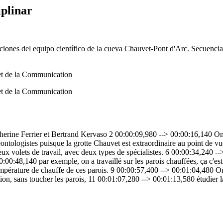
iplinar
aciones del equipo científico de la cueva Chauvet-Pont d'Arc. Secuencia
 et de la Communication
 et de la Communication
erine Ferrier et Bertrand Kervaso 2 00:00:09,980 --> 00:00:16,140 On tr
ontologistes puisque la grotte Chauvet est extraordinaire au point de v
ux volets de travail, avec deux types de spécialistes. 6 00:00:34,240 --
00:00:48,140 par exemple, on a travaillé sur les parois chauffées, ça c'
température de chauffe de ces parois. 9 00:00:57,400 --> 00:01:04,480 O
, sans toucher les parois, 11 00:01:07,280 --> 00:01:13,580 étudier la 