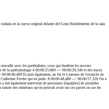
 rodada en la cueva original delante del Gran Hundimiento de la sala
availle avec les pariétalistes, ceux qui étudient les œuvres
ue de la paléontologie 4 00:00:25,860 --> 00:00:29,340 et des traces
> 00:00:40,400 Et puis également, au fur et à mesure de l'avancée de
est Catherine Ferrier qui en parle. 8 00:00:48,480 --> 00:00:57,320 On a
n a fait également intervenir de personnes [équipées] de portables
nature des minéraux qu'on pouvait avoir sur ces parois ou sur les