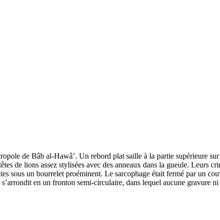
opole de Bâb al-Hawâ’. Un rebord plat saille à la partie supérieure sur l
es de lions assez stylisées avec des anneaux dans la gueule. Leurs criniè
ntes sous un bourrelet proéminent. Le sarcophage était fermé par un cou
le s’arrondit en un fronton semi-circulaire, dans lequel aucune gravure n