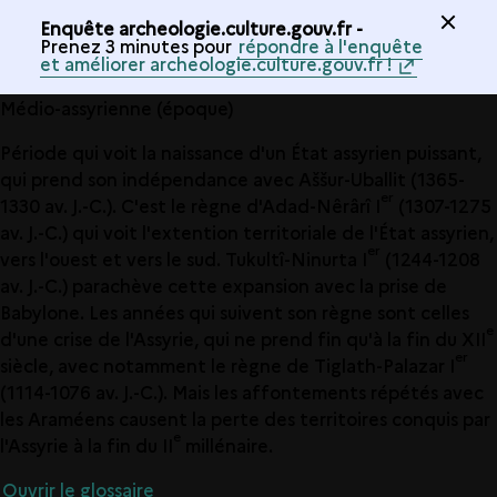
Enquête archeologie.culture.gouv.fr -
Prenez 3 minutes pour
répondre à l'enquête
et améliorer archeologie.culture.gouv.fr !
Médio-assyrienne (époque)
Période qui voit la naissance d'un État assyrien puissant,
qui prend son indépendance avec Aššur-Uballit (1365-
er
1330 av. J.-C.). C'est le règne d'Adad-Nêrârî I
(1307-1275
av. J.-C.) qui voit l'extention territoriale de l'État assyrien,
er
vers l'ouest et vers le sud. Tukultî-Ninurta I
(1244-1208
av. J.-C.) parachève cette expansion avec la prise de
Babylone. Les années qui suivent son règne sont celles
e
d'une crise de l'Assyrie, qui ne prend fin qu'à la fin du XII
er
siècle, avec notamment le règne de Tiglath-Palazar I
(1114-1076 av. J.-C.). Mais les affontements répétés avec
les Araméens causent la perte des territoires conquis par
e
l'Assyrie à la fin du II
millénaire.
Ouvrir le glossaire