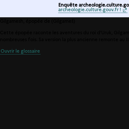
Enquête archeologie.culture.gou
archeologie.culture.gouv.fr !
Gilgamesh, épopée de (Gilgameš)
Cette épopée raconte les aventures du roi d'Uruk, Gilgam
nombreuses fois. Sa version la plus ancienne remonte au II
Ouvrir le glossaire