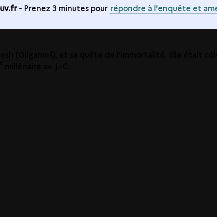
v.fr -
Prenez 3 minutes pour
répondre à l'enquête et amé
esh (Gilgameš), et sa quête de l'immortalité. Elle était 
e
millénaire av. J.-C.