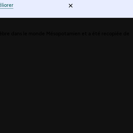
liorer
célèbre dans le monde Mésopotamien et a été recopiée de