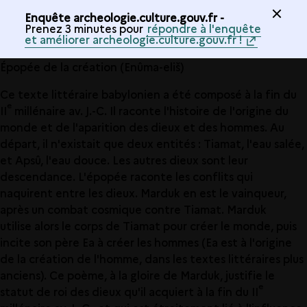
Enquête archeologie.culture.gouv.fr -
Prenez 3 minutes pour
répondre à l'enquête
et améliorer archeologie.culture.gouv.fr !
Épopée de la création (Enûma-eliš)
Ce texte littéraire babylonien a été composé à la fin du
e
II
millénaire av. J.-C. Il raconte l'histoire de l'origine du
monde et de l'aparition des dieux et des hommes. Au
départ, il n'existait que deux entités : Tiamat, l'eau salée,
et Apsû, l'eau douce. Les autres dieux sont leur
descendance. L'épopée raconte les conflits qui
naquirent entre les dieux. Marduk en est le vainqueur,
après un combat cosmique contre Tiamat. Marduk
utilise alors le corps de Tiamat pour créer le monde, puis
incite son père Ea à créer les hommes (Ea est à l'origine
de la création de l'homme, dans les textes littéraires plus
anciens). Ce poème, à la gloire de Marduk, justifie le
e
statut de roi des dieux qu'il acquiert à la fin du II