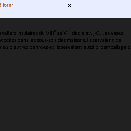
liorer
e
e
eliers insulaires du VIII
au VI
siècle av. J-C. Les vases
tockés dans les sous-sols des maisons, ils servaient de
sins ou d'autres denrées et ils servaient aussi d' «emballage »