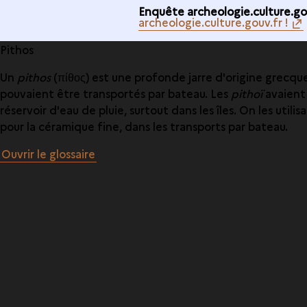
Enquête archeologie.culture.gou
archeologie.culture.gouv.fr !
Pithos
Un
pithos
(πίθος) est une profonde jarre d'origine grecque,
pouvaient être transportés par bateau. Les
pithoï
avaient 
réservoir d'eau de pluie, surtout dans les îles. On les utilisa
pour la céramique fine, dans les transports par bateau.
Ouvrir le glossaire