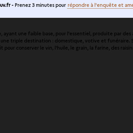
v.fr -
Prenez 3 minutes pour
répondre à l'enquête et amé
 ayant une faible base, pour l'essentiel, produite par des at
une triple destination : domestique, votive et funéraire. S
it pour conserver le vin, l'huile, le grain, la farine, des rai